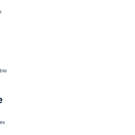
s
ble
e
nes