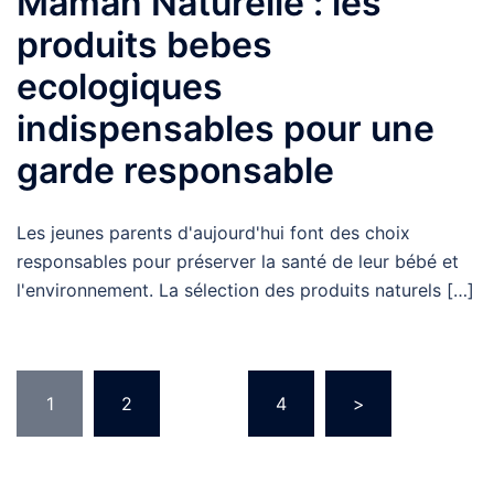
Maman Naturelle : les
produits bebes
ecologiques
indispensables pour une
garde responsable
Les jeunes parents d'aujourd'hui font des choix
responsables pour préserver la santé de leur bébé et
l'environnement. La sélection des produits naturels […]
Pagination
1
2
…
4
>
des
publications